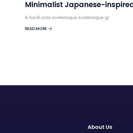
Minimalist Japanese-inspired
A taciti cras scelerisque scelerisque gr
READ MORE
About Us