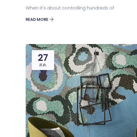
When it's about controlling hundreds of
READ MORE
27
ส.ค.