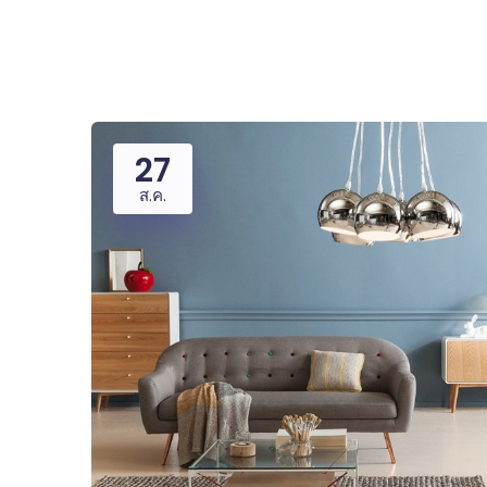
27
ส.ค.