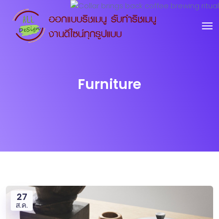
Furniture
27
ส.ค.