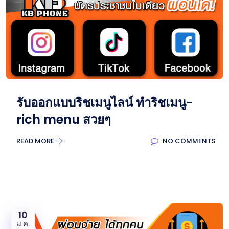
รับออกแบบริชเมนูไลน์ ทำริชเมนู-
rich menu สวยๆ
READ MORE
NO COMMENTS
10
ม.ค.