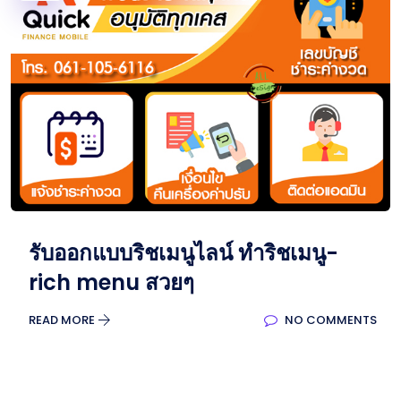
รับออกแบบริชเมนูไลน์ ทำริชเมนู-
rich menu สวยๆ
READ MORE
NO COMMENTS