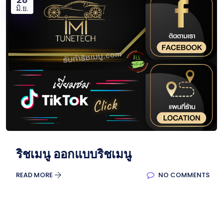
มิ.ย.
ริชเมนู ออกแบบริชเมนู
READ MORE
NO COMMENTS