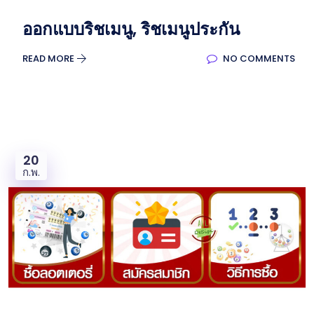
ออกแบบริชเมนู, ริชเมนูประกัน
READ MORE
NO COMMENTS
20
ก.พ.