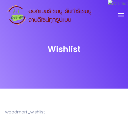
Wishlist
[woodmart_wishlist]