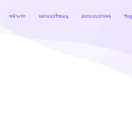
หน้าแรก
ออกแบบริชเมนู
ออกแบบปกเพจ
รับด
ริชเมนู คลีนิคเสริม