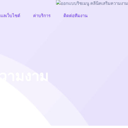
ูแลเว็บไซต์
ค่าบริการ
ติดต่อทีมงาน
ความงาม