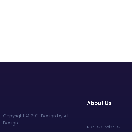
About Us
Copyright © 2021 Design by All
Design.
ผลงานการทำงาน