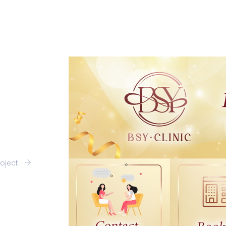
roject