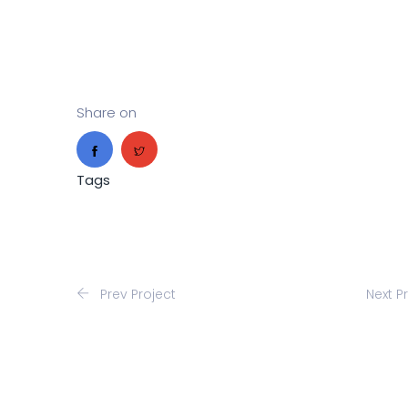
Share on
Tags
Prev Project
Next P