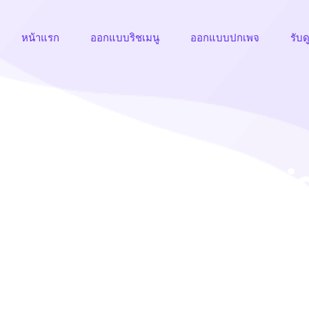
หน้าแรก
ออกแบบริชเมนู
ออกแบบปกเพจ
รับด
มนูไลน์ ทำริชเมนู-